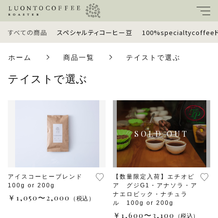
すべての商品
スペシャルティコーヒー豆
100%specialtycoff
キーワード
ホーム
商品一覧
テイストで選ぶ
すべて
テイストで選ぶ
親カテゴリ
スペシャルティコーヒー豆
100%specialtycoffeeドリップバッグ
子カテゴリ
定期便
価格帯
ギフトセット
アイスコーヒーブレンド
【数量限定入荷】エチオピ
100g or 200g
ア グジG1・アナソラ・ア
～
ナエロビック・ナチュラ
￥1,050〜2,000
（税込）
ラッピングオプション
ル 100g or 200g
￥1,600〜3,100
（税込）
並び順