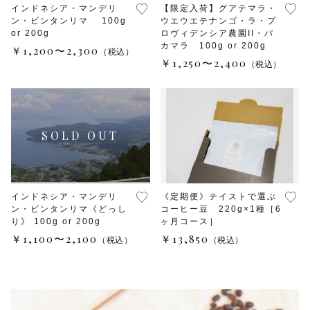
インドネシア・マンデリ
【限定入荷】グアテマラ・
ン・ビンタンリマ 100g
ウエウエテナンゴ・ラ・プ
or 200g
ロヴィデンシア農園II・パ
カマラ 100g or 200g
￥1,200〜2,300
（税込）
￥1,250〜2,400
（税込）
インドネシア・マンデリ
《定期便》テイストで選ぶ
ン・ビンタンリマ《どっし
コーヒー豆 220g×1種［6
り》 100g or 200g
ヶ月コース］
￥1,100〜2,100
￥13,850
（税込）
（税込）