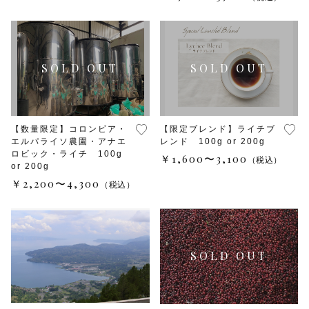
水出しコーヒー
コーヒー器具
その他
在庫あり
セール
初回おすすめ
セット商品
【数量限定】コロンビア・
【限定ブレンド】ライチブ
エルパライソ農園・アナエ
レンド 100g or 200g
ロビック・ライチ 100g
￥1,600〜3,100
（税込）
ルオントレウナ会員様限定
or 200g
￥2,200〜4,300
（税込）
その他
お楽しみBOX
KUTEのおやつ箱