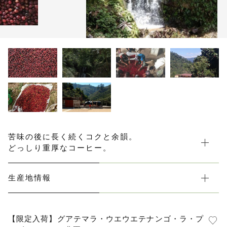
カートを確認する
水出しコーヒー
コーヒー器具
その他
在庫あり
セール
初回おすすめ
セット商品
ルオントレウナ会員様限定
苦味の後に長く続くコクと余韻。
どっしり重厚なコーヒー。
その他
生産地情報
お楽しみBOX
KUTEのおやつ箱
【限定入荷】グアテマラ・ウエウエテナンゴ・ラ・プ