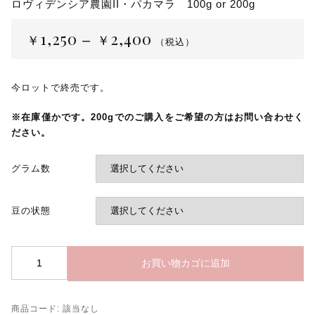
ロヴィデンシア農園II・パカマラ 100g or 200g
1,250
2,400
￥
￥
–
（税込）
今ロットで終売です。
※在庫僅かです。200gでのご購入をご希望の方はお問い合わせく
ださい。
グラム数
豆の状態
【限
お買い物カゴに追加
定
入
荷】
商品コード:
該当なし
グ