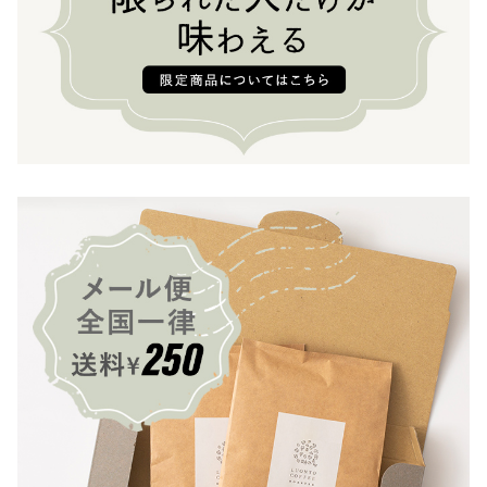
II・
パ
カ
マ
ラ
100g
or
200g
個