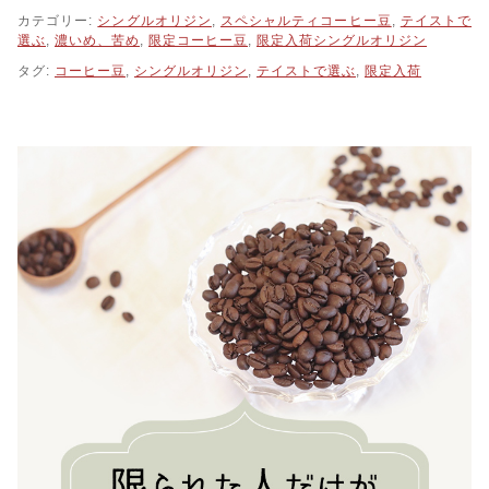
ア
カテゴリー:
シングルオリジン
,
スペシャルティコーヒー豆
,
テイストで
テ
選ぶ
,
濃いめ、苦め
,
限定コーヒー豆
,
限定入荷シングルオリジン
マ
タグ:
コーヒー豆
,
シングルオリジン
,
テイストで選ぶ
,
限定入荷
ラ・
ウ
エ
ウ
エ
テ
ナ
ン
ゴ・
ラ・
プ
ロ
ヴ
ィ
デ
ン
シ
ア
農
園