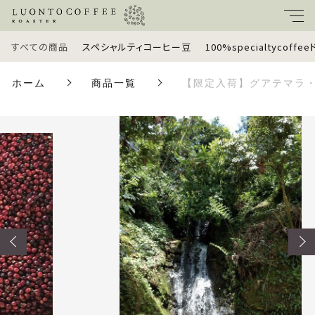
カートに商品を追加しました
すべての商品
スペシャルティコーヒー豆
100%specialtycoff
キーワード
ホーム
商品一覧
【限定入荷】グアテマラ・ウ
【限定入荷】グアテマラ・ウエウエテナンゴ・ラ・
すべて
プロヴィデンシア農園II・パカマラ 100g or 200g
親カテゴリ
グラム数
スペシャルティコーヒー豆
豆の状態
数量
100%specialtycoffeeドリップバッグ
子カテゴリ
（税込）
定期便
価格帯
ギフトセット
ショッピングを続ける
～
ラッピングオプション
並び順