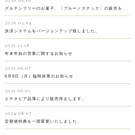
2026.06.16
水出しコーヒー
グルテンフリーのお菓子、〈ブルーノスナック〉の販売を...
2026.03.04
コーヒー器具
その他
決済システムをバージョンアップ致しました。
在庫あり
セール
初回おすすめ
2025.12.18
年末年始の営業に関するお知らせ
セット商品
2025.06.07
ルオントレウナ会員様限定
6月9日（月）臨時休業のお知らせ
その他
2025.05.01
エチオピア品薄により販売停止します。
お楽しみBOX
2024.08.07
定期便特典を一部変更いたしました。
KUTEのおやつ箱