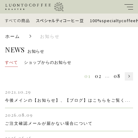
すべての商品
スペシャルティコーヒー豆
100%specialtycoff
キーワード
ホーム
お知らせ
すべて
NEWS
親カテゴリ
お知らせ
スペシャルティコーヒー豆
すべて
ショップからのお知らせ
01
02
08
...
100%specialtycoffeeドリップバッグ
子カテゴリ
2021.10.29
定期便
今後メインの【お知らせ】、【ブログ】はこちらをご覧く...
価格帯
ギフトセット
2026.08.09
～
ご注文確認メールが届かない場合について
ラッピングオプション
並び順