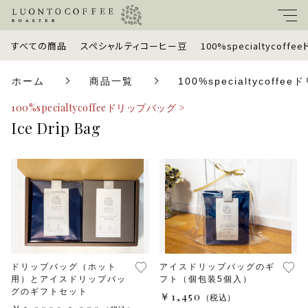
すべての商品
スペシャルティコーヒー豆
100%specialtycoff
キーワード
ホーム
商品一覧
100%specialtycoff
すべて
100%specialtycoffeeドリップバッグ >
親カテゴリ
Ice Drip Bag
スペシャルティコーヒー豆
100%specialtycoffeeドリップバッグ
子カテゴリ
定期便
価格帯
ギフトセット
～
ドリップバッグ（ホット
アイスドリップバッグのギ
用）とアイスドリップバッ
フト（個包装5個入）
ラッピングオプション
グのギフトセット
￥1,450
（税込）
並び順