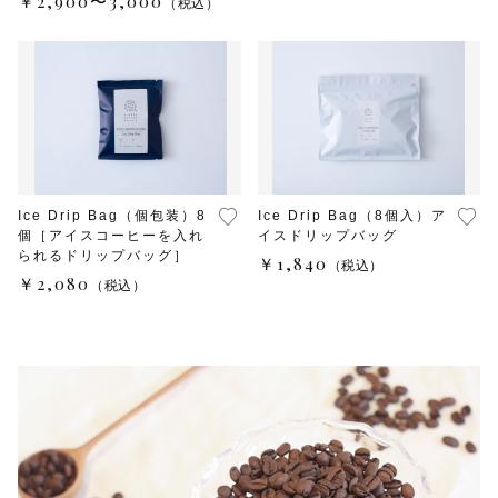
￥2,900〜3,000
（税込）
水出しコーヒー
コーヒー器具
その他
在庫あり
セール
初回おすすめ
セット商品
Ice Drip Bag（個包装）8
Ice Drip Bag（8個入）ア
個［アイスコーヒーを入れ
イスドリップバッグ
られるドリップバッグ］
￥1,840
（税込）
ルオントレウナ会員様限定
￥2,080
（税込）
その他
お楽しみBOX
KUTEのおやつ箱