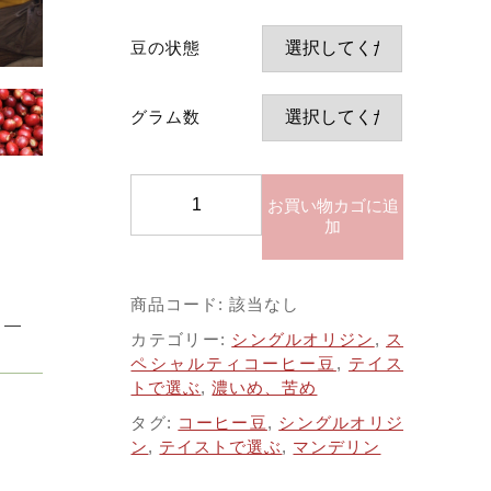
子カテゴリ
豆の状態
する
グラム数
価格帯
～
イ
お買い物カゴに追
ン
加
ド
並び順
ネ
シ
商品コード:
該当なし
ア・
カテゴリー:
シングルオリジン
,
ス
マ
ペシャルティコーヒー豆
,
テイス
ン
トで選ぶ
,
濃いめ、苦め
デ
その他
リ
タグ:
コーヒー豆
,
シングルオリジ
ン・
在庫あり
セール
ン
,
テイストで選ぶ
,
マンデリン
ビ
ン