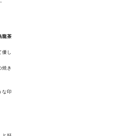
す。
タ
ン
リ
マ
100g
烏龍茶
or
200g
個
て優し
の焼き
うな印
、と好