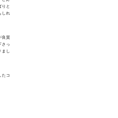
ぱりと
もしれ
が良質
下さっ
りまし
したコ