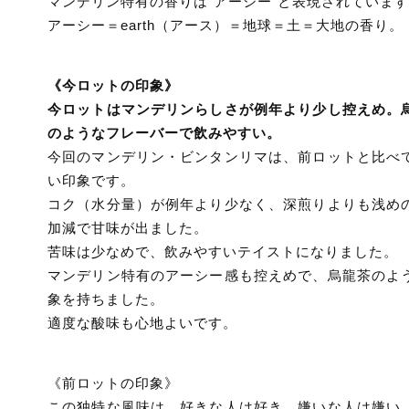
マンデリン特有の香りは“アーシー”と表現されていま
アーシー＝earth（アース）＝地球＝土＝大地の香り。
《今ロットの印象》
今ロットはマンデリンらしさが例年より少し控えめ。
のようなフレーバーで飲みやすい。
今回のマンデリン・ビンタンリマは、前ロットと比べ
い印象です。
コク（水分量）が例年より少なく、深煎りよりも浅め
加減で甘味が出ました。
苦味は少なめで、飲みやすいテイストになりました。
マンデリン特有のアーシー感も控えめで、烏龍茶のよ
象を持ちました。
適度な酸味も心地よいです。
《前ロットの印象》
この独特な風味は、好きな人は好き、嫌いな人は嫌い