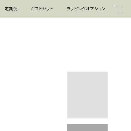
定期便
ギフトセット
ラッピングオプション
水出し
キーワード
親カテゴリ