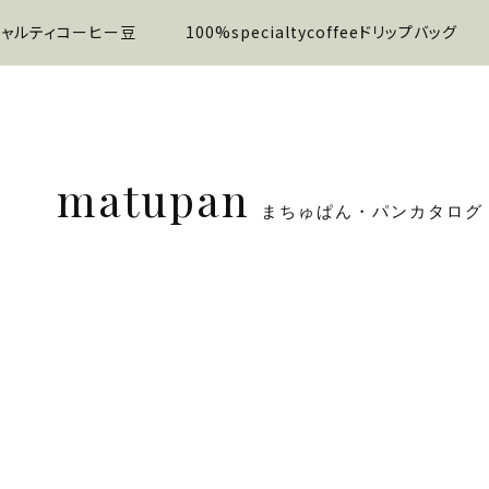
ャルティコーヒー豆
100%specialtycoffeeドリップバッグ
matupan
まちゅぱん・パンカタログ