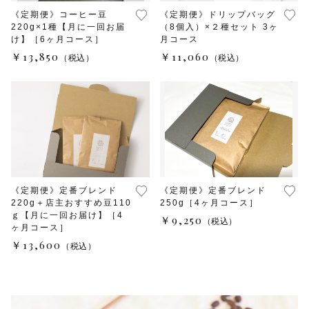
《定期便》コーヒー豆
《定期便》ドリップバッグ
220g×1種【月に一回お届
（8個入）×２種セット 3ヶ
け】［6ヶ月コース］
月コース
￥13,850
￥11,060
（税込）
（税込）
《定期便》定番ブレンド
《定期便》定番ブレンド
220g＋店主おすすめ豆110
250g［4ヶ月コース］
ｇ【月に一回お届け】［4
￥9,250
（税込）
ヶ月コース］
￥13,600
（税込）