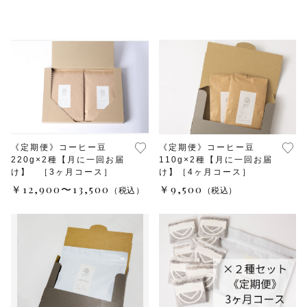
水出しコーヒー
コーヒー器具
その他
在庫あり
セール
初回おすすめ
セット商品
《定期便》コーヒー豆
《定期便》コーヒー豆
220g×2種【月に一回お届
110g×2種【月に一回お届
ルオントレウナ会員様限定
け】 ［3ヶ月コース］
け】［4ヶ月コース］
￥12,900〜13,500
￥9,500
（税込）
（税込）
その他
お楽しみBOX
KUTEのおやつ箱