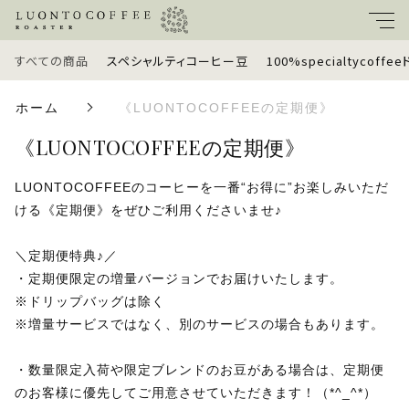
すべての商品
スペシャルティコーヒー豆
100%specialtycoff
キーワード
ホーム
《LUONTOCOFFEEの定期便》
すべて
《LUONTOCOFFEEの定期便》
親カテゴリ
スペシャルティコーヒー豆
LUONTOCOFFEEのコーヒーを一番“お得に”お楽しみいただ
ける《定期便》をぜひご利用くださいませ♪
100%specialtycoffeeドリップバッグ
子カテゴリ
＼定期便特典♪／
・定期便限定の増量バージョンでお届けいたします。
定期便
※ドリップバッグは除く
価格帯
※増量サービスではなく、別のサービスの場合もあります。
ギフトセット
～
・数量限定入荷や限定ブレンドのお豆がある場合は、定期便
ラッピングオプション
のお客様に優先してご用意させていただきます！（*^_^*）
並び順