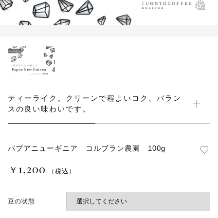
カートを確認する
水出しコーヒー
コーヒー器具
その他
在庫あり
セール
初回おすすめ
セット商品
ティーライク。クリーンで程よいコク、バラン
スの良い味わいです。
ルオントレウナ会員様限定
その他
パプアニューギニア コルブラン農園 100g
1,200
￥
お楽しみBOX
（税込）
KUTEのおやつ箱
豆の状態