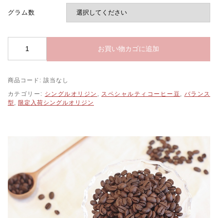
グラム数
パ
お買い物カゴに追加
プ
ア
ニ
商品コード:
該当なし
ュ
ー
カテゴリー:
シングルオリジン
,
スペシャルティコーヒー豆
,
バランス
ギ
型
,
限定入荷シングルオリジン
ニ
ア
コ
ル
ブ
ラ
ン
農
園
100g
個