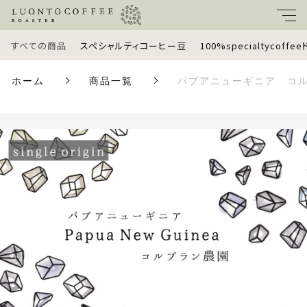
カートに商品を追加しました
すべての商品
スペシャルティコーヒー豆
100%specialtycoff
キーワード
ホーム
商品一覧
パプアニューギニア コル
パプアニューギニア コルブラン農園
すべて
100g
親カテゴリ
豆の状態
スペシャルティコーヒー豆
グラム数
数量
100%specialtycoffeeドリップバッグ
子カテゴリ
（税込）
定期便
価格帯
ギフトセット
ショッピングを続ける
～
ラッピングオプション
並び順