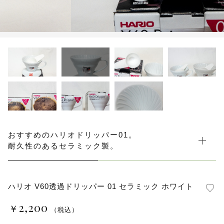
水出しコーヒー
コーヒー器具
その他
在庫あり
セール
初回おすすめ
セット商品
ルオントレウナ会員様限定
おすすめのハリオドリッパー01。
耐久性のあるセラミック製。
その他
お楽しみBOX
ハリオ V60透過ドリッパー 01 セラミック ホワイト
KUTEのおやつ箱
2,200
￥
（税込）