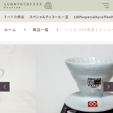
カートに商品を追加しました
すべての商品
スペシャルティコーヒー豆
100%specialtycoff
キーワード
ホーム
商品一覧
ハリオ V60透過ドリッパ
すべて
ハリオ V60透過ドリッパー 01 セラミック ホ
親カテゴリ
ワイト
数量
スペシャルティコーヒー豆
￥2,200
（税込）
100%specialtycoffeeドリップバッグ
子カテゴリ
定期便
価格帯
ショッピングを続ける
ギフトセット
～
ラッピングオプション
カートを確認する
並び順