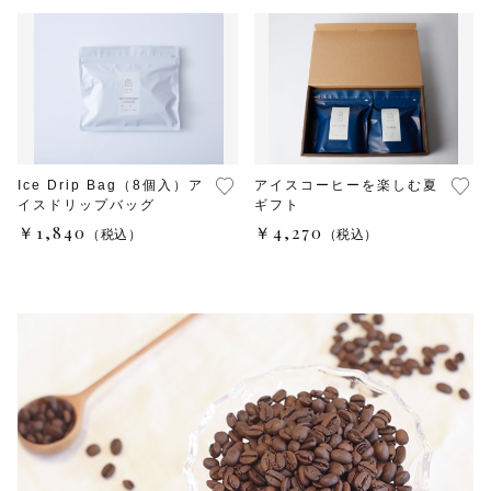
水出しコーヒー
コーヒー器具
その他
在庫あり
セール
初回おすすめ
Ice Drip Bag（8個入）ア
アイスコーヒーを楽しむ夏
セット商品
イスドリップバッグ
ギフト
￥1,840
￥4,270
（税込）
（税込）
ルオントレウナ会員様限定
その他
お楽しみBOX
KUTEのおやつ箱