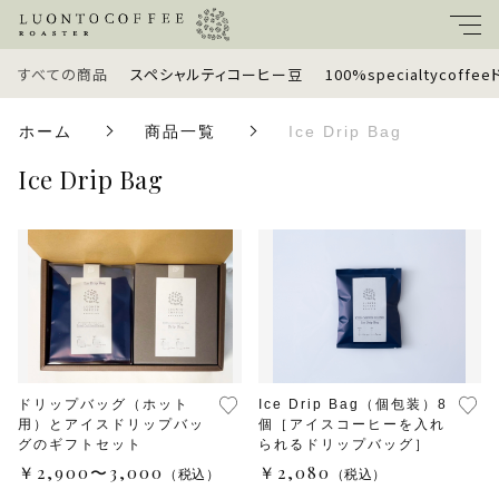
すべての商品
スペシャルティコーヒー豆
100%specialtycoff
キーワード
ホーム
商品一覧
Ice Drip Bag
すべて
Ice Drip Bag
親カテゴリ
スペシャルティコーヒー豆
100%specialtycoffeeドリップバッグ
子カテゴリ
定期便
価格帯
ギフトセット
ドリップバッグ（ホット
Ice Drip Bag（個包装）8
用）とアイスドリップバッ
個［アイスコーヒーを入れ
～
グのギフトセット
られるドリップバッグ］
ラッピングオプション
￥2,900〜3,000
￥2,080
（税込）
（税込）
並び順