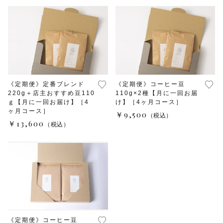
水出しコーヒー
コーヒー器具
その他
在庫あり
セール
初回おすすめ
《定期便》定番ブレンド
《定期便》コーヒー豆
セット商品
220g＋店主おすすめ豆110
110g×2種【月に一回お届
ｇ【月に一回お届け】［4
け】［4ヶ月コース］
ヶ月コース］
￥9,500
（税込）
ルオントレウナ会員様限定
￥13,600
（税込）
その他
お楽しみBOX
KUTEのおやつ箱
《定期便》コーヒー豆