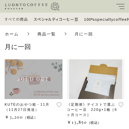
すべての商品
スペシャルティコーヒー豆
100%specialtycoff
キーワード
ホーム
商品一覧
月に一回
すべて
月に一回
親カテゴリ
スペシャルティコーヒー豆
100%specialtycoffeeドリップバッグ
子カテゴリ
定期便
価格帯
ギフトセット
KUTEのおやつ箱・11月
《定期便》テイストで選ぶ
（11月27日発送）
コーヒー豆 220g×1種［6
～
ヶ月コース］
￥3,200
（税込）
ラッピングオプション
￥13,850
（税込）
並び順