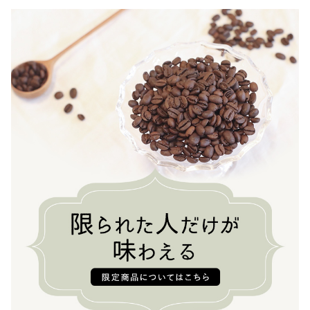
水出しコーヒー
コーヒー器具
その他
在庫あり
セール
初回おすすめ
セット商品
ルオントレウナ会員様限定
その他
お楽しみBOX
KUTEのおやつ箱