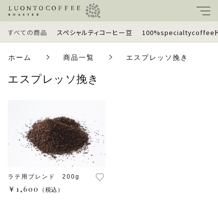
すべての商品
スペシャルティコーヒー豆
100%specialtycoff
キーワード
ホーム
商品一覧
エスプレッソ挽き
すべて
エスプレッソ挽き
親カテゴリ
スペシャルティコーヒー豆
100%specialtycoffeeドリップバッグ
子カテゴリ
定期便
価格帯
ギフトセット
ラテ用ブレンド 200g
～
￥1,600
（税込）
ラッピングオプション
並び順