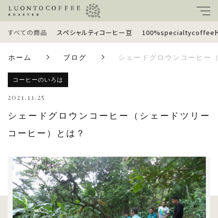
すべての商品
スペシャルティコーヒー豆
100%specialtycoff
キーワード
ホーム
ブログ
シェードグロウンコーヒー
すべて
親カテゴリ
コーヒーのいろは
スペシャルティコーヒー豆
2021.11.25
シェードグロウンコーヒー（シェードツリー
100%specialtycoffeeドリップバッグ
子カテゴリ
コーヒー）とは？
定期便
価格帯
ギフトセット
～
ラッピングオプション
並び順