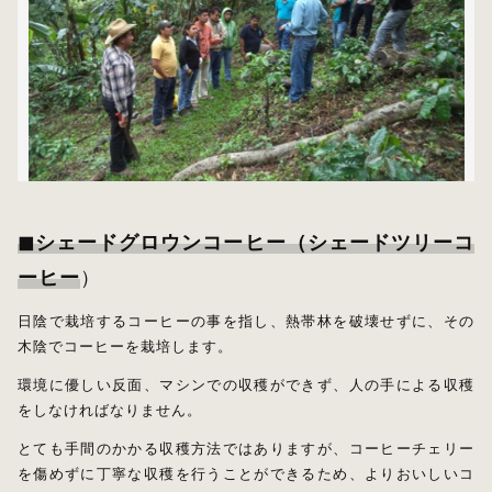
水出しコーヒー
コーヒー器具
その他
在庫あり
セール
初回おすすめ
セット商品
◼︎シェードグロウンコーヒー（シェードツリーコ
ルオントレウナ会員様限定
ーヒー
）
日陰で栽培するコーヒーの事を指し、熱帯林を破壊せずに、その
その他
木陰でコーヒーを栽培します。
環境に優しい反面、マシンでの収穫ができず、人の手による収穫
お楽しみBOX
をしなければなりません。
KUTEのおやつ箱
とても手間のかかる収穫方法ではありますが、コーヒーチェリー
を傷めずに丁寧な収穫を行うことができるため、よりおいしいコ