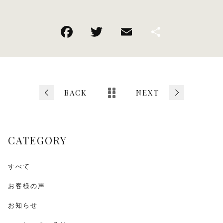
F
T
E
共
a
wi
m
有
c
tt
ai
e
er
l
b
BACK
NEXT
o
o
CATEGORY
k
すべて
お客様の声
お知らせ