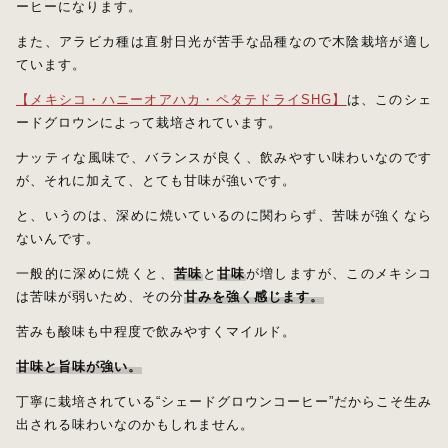
ーヒーになります。
また、アラビカ種は直射日光が苦手な品種なので木陰栽培が適し
ています。
【メキシコ・ハニーオアハカ・ペタテドライSHG】
は、このシェ
ードグロウンによって栽培されています。
ナッティな風味で、バランスが良く、飲みやすい味わいなのです
が、それに加えて、とても甘味が強いです。
と、いうのは、深めに焼いているのに関わらず、苦味が強くなら
ないんです。
一般的に深めに焼くと、
苦味
と
甘味
が増しますが、このメキシコ
は苦味が弱いため、その分
甘みを強く感じます。
苦みも酸味も中程度で飲みやすくマイルド。
甘味と旨味が強い。
丁寧に栽培されている“シェードグロウンコーヒー”だからこそ生み
出される味わいなのかもしれません。