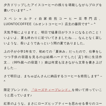
夕方ドリップしたアイスコーヒーの残りを堪能しながらブログを
水出しコーヒー
書いています^ – ^
コーヒー器具
スペシャルティ自家焙煎コーヒー豆専門店、
その他
LUONTOCOFFEE《ルオントコーヒー》店主の藤田です^ – ^
在庫あり
セール
初回おすすめ
天気予報によりますと、明日で猛暑日がラストになるとのこと！
いよいよ、夏も終わりに近づいてきましたね…。なんとなく寂し
いような、長いようであっという間の夏でありました。
セット商品
上の子が小学1年生で、初めての「夏休み」だったので、仕事をし
つつ子供の宿題を見るのは結構ハードでした( ´Д`) 特に生活作
ルオントレウナ会員様限定
文…（99%親への宿題！）娘は何度も泣きながら文章を書き上げ
ました…
その他
さて明日は、まちゅぱんさんに納品するコーヒーを焙煎します^ –
^
お楽しみBOX
限定ブレンドの、
『ローズティーブレンド』
を焼いて持っていこ
うと思っています♪
KUTEのおやつ箱
紅茶のような。まさにローズヒップティーを思わせる香りのコー