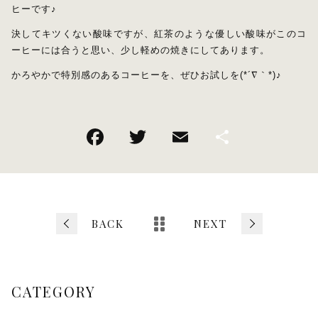
ヒーです♪
決してキツくない酸味ですが、紅茶のような優しい酸味がこのコ
ーヒーには合うと思い、少し軽めの焼きにしてあります。
かろやかで特別感のあるコーヒーを、ぜひお試しを(*´∇｀*)♪
F
T
E
共
a
wi
m
有
c
tt
ai
e
er
l
b
BACK
NEXT
o
o
CATEGORY
k