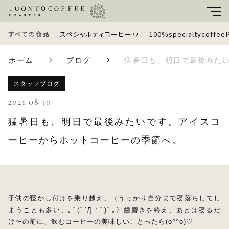
すべての商品
スペシャルティコーヒー豆
100%specialtycoff
キーワード
ホーム
ブログ
猛暑日も、明日で最後みた
すべて
親カテゴリ
スタッフブログ
スペシャルティコーヒー豆
2021.08.30
猛暑日も、明日で最後みたいです。アイスコ
100%specialtycoffeeドリップバッグ
子カテゴリ
ーヒーからホットコーヒーの季節へ。
定期便
価格帯
ギフトセット
～
子供の寝かし付けを乗り越え、（うっかり自分まで寝落ちしてし
まうことも多い、｡ﾟ(ﾟ´Д｀ﾟ)ﾟ｡）歯磨きを終え、あとは寝るだ
ラッピングオプション
け〜の前に、飲むコーヒーの美味しいことったら(o^^o)♡
並び順