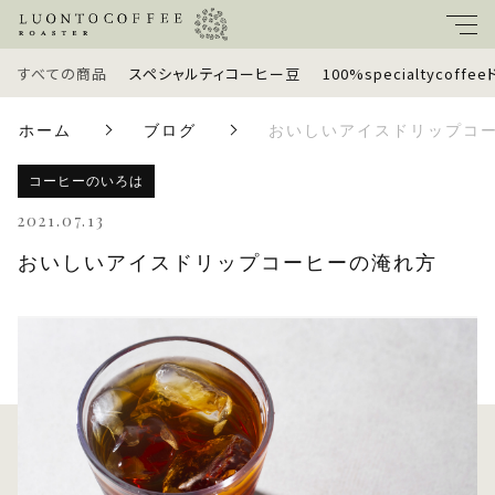
すべての商品
スペシャルティコーヒー豆
100%specialtycoff
キーワード
ホーム
ブログ
おいしいアイスドリップコ
すべて
親カテゴリ
コーヒーのいろは
スペシャルティコーヒー豆
2021.07.13
おいしいアイスドリップコーヒーの淹れ方
100%specialtycoffeeドリップバッグ
子カテゴリ
定期便
価格帯
ギフトセット
～
ラッピングオプション
並び順