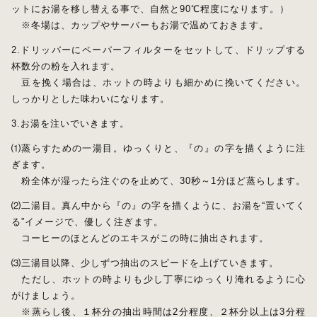
ットにお湯を移し替える事で、自然と90℃程度になります。）
※冬場は、カップやサーバーもお湯で温めておきます。
2.ドリッパーにペーパーフィルターをセットして、ドリップする
杯数分の粉を入れます。
豆を挽く場合は、ホットの時よりも細かめに挽いてください。
しっかりとした味わいになります。
3.お湯を注いでいきます。
⑴蒸らすための一湯目。ゆっくりと、『の』の字を描くように注
ぎます。
粉全体が湿ったら注ぐのを止めて、30秒～1分ほど蒸らします。
⑵二湯目。真ん中から『の』の字を描くように、お湯を“置いてく
る”イメージで、優しく注ぎます。
コーヒーのほとんどのエキスがこの時に抽出されます。
⑶三湯目以降、少しずつ抽出のスピードを上げていきます。
ただし、ホットの時よりも少し丁寧にゆっくり淹れるように心
がけましょう。
※蒸らし後、１杯分の抽出時間は2分程度、２杯分以上は3分程