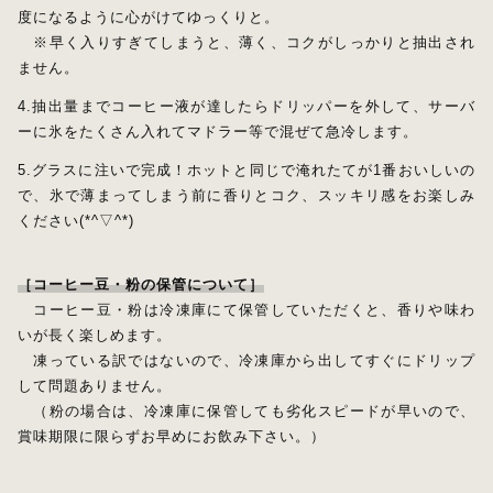
度になるように心がけてゆっくりと。
※早く入りすぎてしまうと、薄く、コクがしっかりと抽出され
ません。
4.抽出量までコーヒー液が達したらドリッパーを外して、サーバ
ーに氷をたくさん入れてマドラー等で混ぜて急冷します。
5.グラスに注いで完成！ホットと同じで淹れたてが1番おいしいの
で、氷で薄まってしまう前に香りとコク、スッキリ感をお楽しみ
ください(*^▽^*)
［コーヒー豆・粉の保管について］
コーヒー豆・粉は冷凍庫にて保管していただくと、香りや味わ
いが長く楽しめます。
凍っている訳ではないので、冷凍庫から出してすぐにドリップ
して問題ありません。
（粉の場合は、冷凍庫に保管しても劣化スピードが早いので、
賞味期限に限らずお早めにお飲み下さい。）