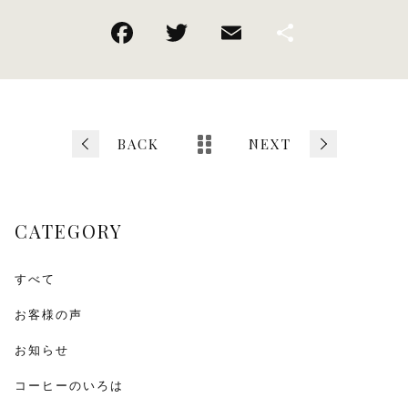
F
T
E
共
a
wi
m
有
c
tt
ai
e
er
l
b
BACK
NEXT
o
o
CATEGORY
k
すべて
お客様の声
お知らせ
コーヒーのいろは