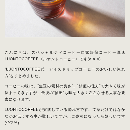
水出しコーヒー
コーヒー器具
その他
在庫あり
セール
初回おすすめ
こんにちは、スペシャルティコーヒー自家焙煎コーヒー豆店
セット商品
LUONTOCOFFEE《ルオントコーヒー》です(о´∀`о)
“LUONTOCOFFEE式 アイスドリップコーヒーのおいしい淹れ
ルオントレウナ会員様限定
方”をまとめました。
その他
コーヒーの味は、“生豆の素材の良さ”、“焙煎の仕方”で大きく味が
決まってきますが、最後の“抽出”も味を大きく左右させる大事な要
素になります。
お楽しみBOX
LUONTOCOFFEEが実践している淹れ方です。文章だけではなか
なかお伝えする事が難しいですが…ご参考になったら嬉しいです
KUTEのおやつ箱
(*^▽^*)